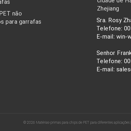
cidade de Ha
afas
Zhejiang
 PET não
Sra. Rosy Z
s para garrafas
Telefone: 0
E-mail: win-
Senhor Fra
Telefone: 0
E-mail: sale
© 2026 Matérias-primas para chips de PET para diferentes aplicações 