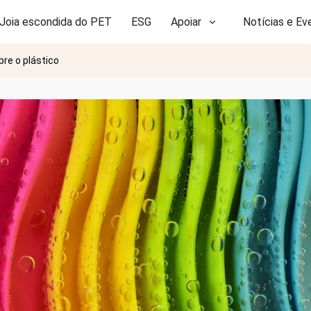
Joia escondida do PET
ESG
Apoiar
Notícias e Ev
re o plástico