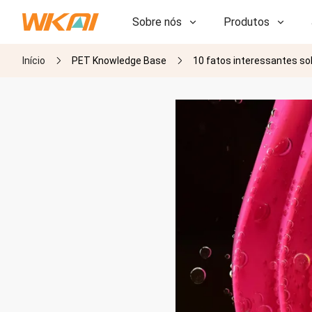
Sobre nós
Produtos
Início
PET Knowledge Base
10 fatos interessantes sob
P&D
P&D
Nossa Fábrica
Nossa Fábrica
História
História
Prêmios
Prêmios
Subsidiárias
Subsidiárias