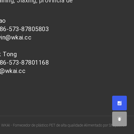
ining, Jiaxing, província de
hao
086-573-87805803
win@wkai.cc
nk Tong
086-573-87801168
s@wkai.cc
| WKAI - Fornecedor de plástico PET de alta qualidade Alimentado por Shopastro