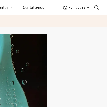
entos
Contate-nos
CN
Português