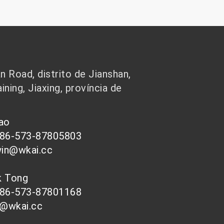
 Road, distrito de Jianshan,
ining, Jiaxing, província de
hao
086-573-87805803
win@wkai.cc
nk Tong
086-573-87801168
s@wkai.cc