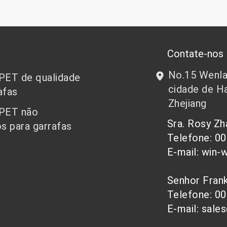
Contate-nos
No.15 Wenlan
 PET de qualidade
cidade de Ha
afas
Zhejiang
 PET não
Sra. Rosy Z
s para garrafas
Telefone: 0
E-mail: win-
Senhor Fra
Telefone: 0
E-mail: sale