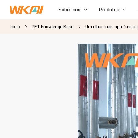
Sobre nós
Produtos
Início
PET Knowledge Base
Um olhar mais aprofundado
P&D
P&D
Nossa Fábrica
Nossa Fábrica
História
História
Prêmios
Prêmios
Subsidiárias
Subsidiárias