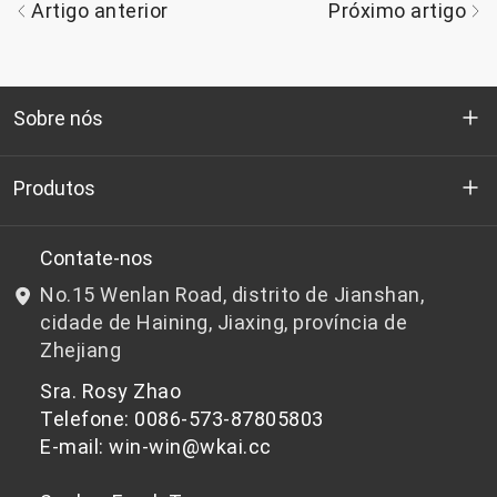
Artigo anterior
Próximo artigo
Sobre nós
Quem somos
Produtos
P&D
Chips de PET de qualidade para garrafas
Contate-nos
No.15 Wenlan Road, distrito de Jianshan,
Notícias e Eventos
Chips de PET não adequados para garrafas
cidade de Haining, Jiaxing, província de
Zhejiang
política de Privacidade
Sra. Rosy Zhao
Telefone: 0086-573-87805803
E-mail: win-win@wkai.cc