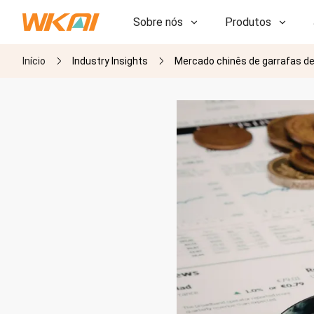
Sobre nós
Produtos
Início
Industry Insights
Mercado chinês de garrafas de 
P&D
P&D
Nossa Fábrica
Nossa Fábrica
História
História
Prêmios
Prêmios
Subsidiárias
Subsidiárias