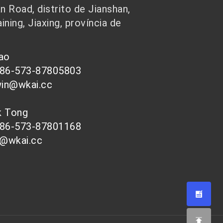
 Road, distrito de Jianshan,
ining, Jiaxing, província de
hao
086-573-87805803
win@wkai.cc
nk Tong
086-573-87801168
s@wkai.cc