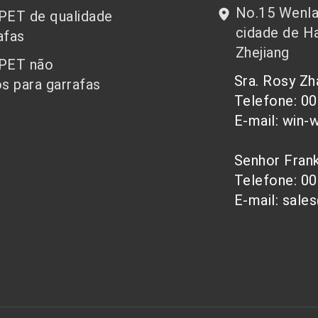
No.15 Wenlan
 PET de qualidade
cidade de Ha
afas
Zhejiang
 PET não
Sra. Rosy Z
s para garrafas
Telefone: 0
E-mail: win-
Senhor Fra
Telefone: 0
E-mail: sale