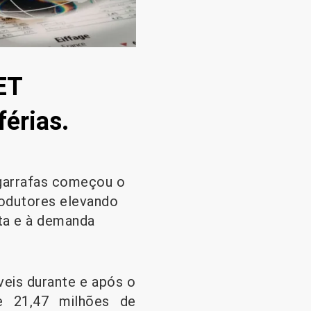
ET
férias.
 garrafas começou o
rodutores elevando
ita e à demanda
is ​​durante e após o
e 21,47 milhões de