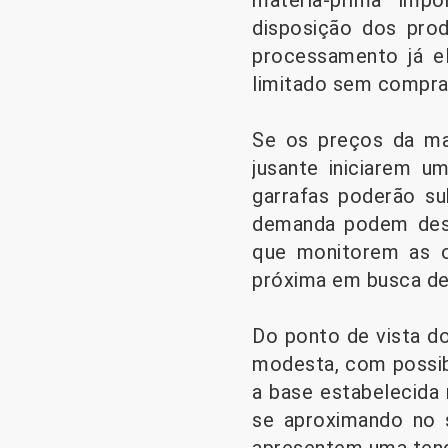
matéria-prima imp
disposição dos pro
processamento já el
limitado sem compra
Se os preços da mat
jusante iniciarem 
garrafas poderão su
demanda podem dese
que monitorem as o
próxima em busca de 
Do ponto de vista d
modesta, com possibi
a base estabelecida
se aproximando no s