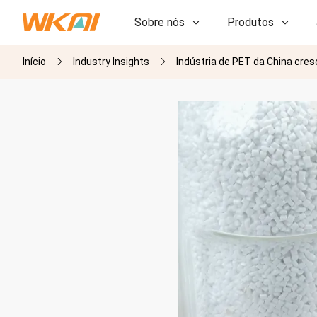
Sobre nós
Produtos
Início
Industry Insights
Indústria de PET da China cr
P&D
P&D
Nossa Fábrica
Nossa Fábrica
História
História
Prêmios
Prêmios
Subsidiárias
Subsidiárias