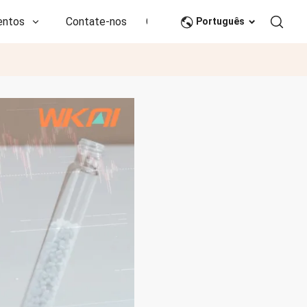
entos
Contate-nos
CN
Português