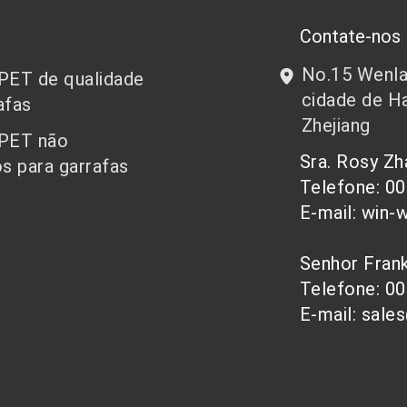
Contate-nos
No.15 Wenlan
 PET de qualidade
cidade de Ha
afas
Zhejiang
 PET não
Sra. Rosy Z
s para garrafas
Telefone: 0
E-mail: win-
Senhor Fra
Telefone: 0
E-mail: sale