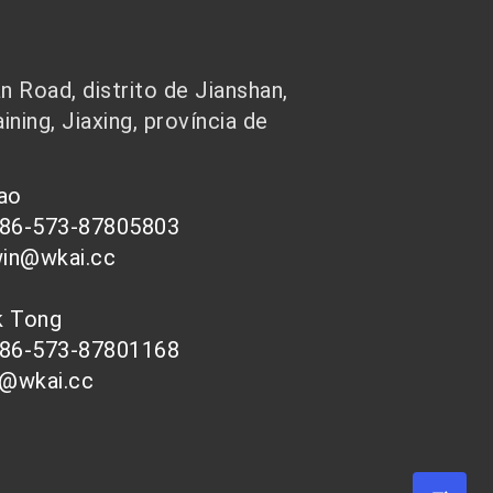
 Road, distrito de Jianshan,
ining, Jiaxing, província de
hao
086-573-87805803
win@wkai.cc
nk Tong
086-573-87801168
s@wkai.cc