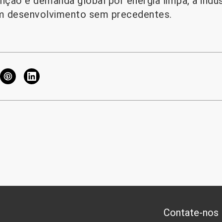
ção e demanda global por energia limpa, a indús
m desenvolvimento sem precedentes.
Contate-nos