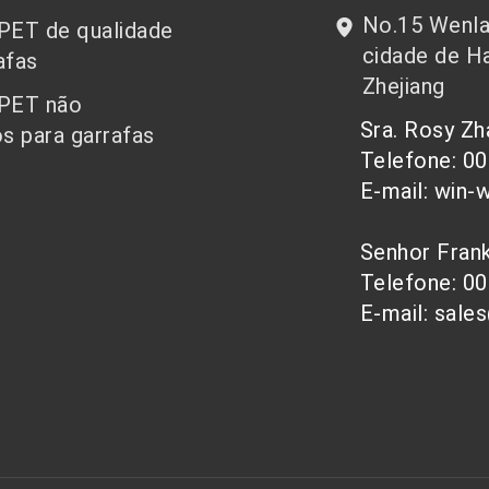
No.15 Wenlan
 PET de qualidade
cidade de Ha
afas
Zhejiang
 PET não
Sra. Rosy Z
s para garrafas
Telefone: 0
E-mail: win-
Senhor Fra
Telefone: 0
E-mail: sale