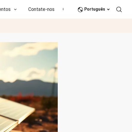
entos
Contate-nos
CN
Português