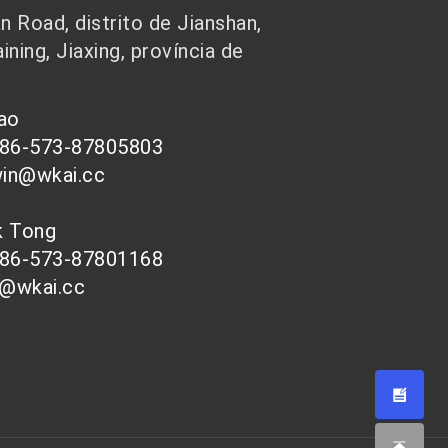
 Road, distrito de Jianshan,
ining, Jiaxing, província de
hao
086-573-87805803
win@wkai.cc
nk Tong
086-573-87801168
s@wkai.cc