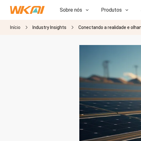
Sobre nós
Produtos
Início
Industry Insights
Conectando a realidade e olhan
P&D
P&D
Nossa Fábrica
Nossa Fábrica
História
História
Prêmios
Prêmios
Subsidiárias
Subsidiárias