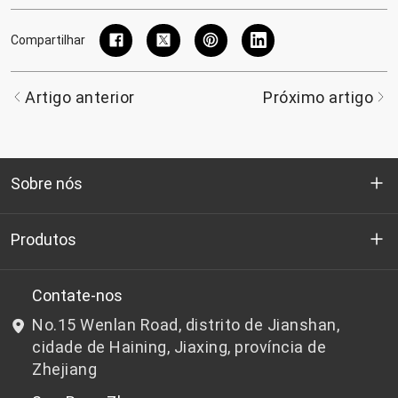
Compartilhar
Artigo anterior
Próximo artigo
Sobre nós
Quem somos
Produtos
P&D
Chips de PET de qualidade para garrafas
Contate-nos
No.15 Wenlan Road, distrito de Jianshan,
Notícias e Eventos
Chips de PET não adequados para garrafas
cidade de Haining, Jiaxing, província de
Zhejiang
política de Privacidade