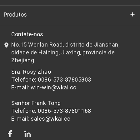
Quem somos
Produtos
P&D
Chips de PET de qualidade para garrafas
Contate-nos
No.15 Wenlan Road, distrito de Jianshan,
Notícias e Eventos
Chips de PET não adequados para garrafas
cidade de Haining, Jiaxing, província de
Zhejiang
política de Privacidade
Sra. Rosy Zhao
Telefone: 0086-573-87805803
E-mail: win-win@wkai.cc
Senhor Frank Tong
Telefone: 0086-573-87801168
E-mail: sales@wkai.cc