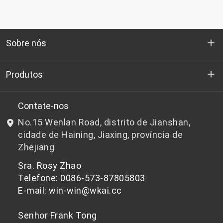
Sobre nós
Quem somos
Produtos
P&D
Chips de PET de qualidade para garrafas
Contate-nos
No.15 Wenlan Road, distrito de Jianshan,
Notícias e Eventos
Chips de PET não adequados para garrafas
cidade de Haining, Jiaxing, província de
Zhejiang
política de Privacidade
Sra. Rosy Zhao
Telefone: 0086-573-87805803
E-mail: win-win@wkai.cc
Senhor Frank Tong