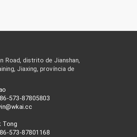
 Road, distrito de Jianshan,
ining, Jiaxing, província de
hao
086-573-87805803
win@wkai.cc
nk Tong
086-573-87801168