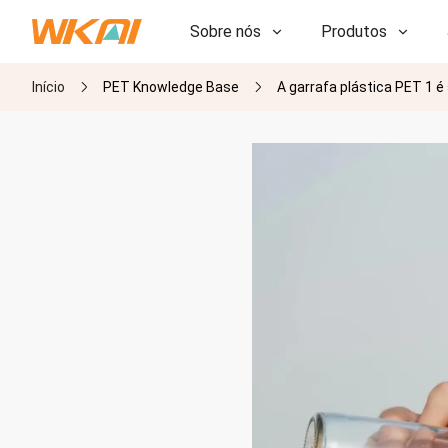
Sobre nós
Produtos
Início
PET Knowledge Base
A garrafa plástica PET 1 é
P&D
P&D
Nossa Fábrica
Nossa Fábrica
História
História
Prêmios
Prêmios
Subsidiárias
Subsidiárias