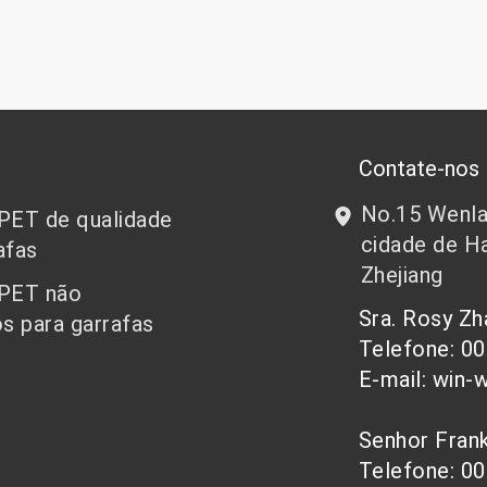
Contate-nos
No.15 Wenlan
 PET de qualidade
cidade de Ha
afas
Zhejiang
 PET não
Sra. Rosy Z
s para garrafas
Telefone: 0
E-mail: win-
Senhor Fra
Telefone: 0