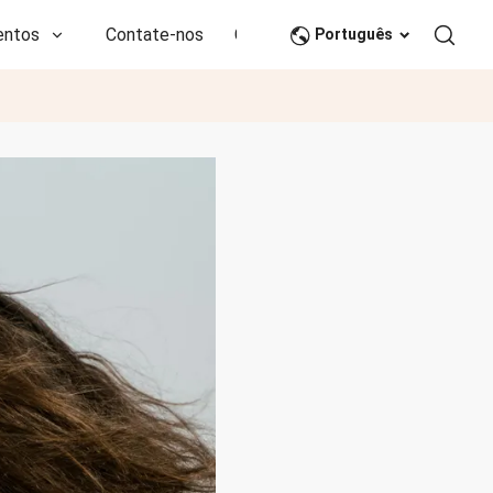
entos
Contate-nos
CN
Português