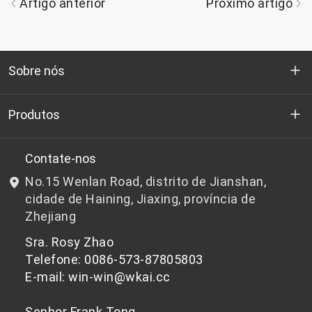
Artigo anterior
Próximo artigo
Sobre nós
Quem somos
Produtos
P&D
Chips de PET de qualidade para garrafas
Contate-nos
No.15 Wenlan Road, distrito de Jianshan,
Notícias e Eventos
Chips de PET não adequados para garrafas
cidade de Haining, Jiaxing, província de
Zhejiang
política de Privacidade
Sra. Rosy Zhao
Telefone: 0086-573-87805803
E-mail: win-win@wkai.cc
Senhor Frank Tong