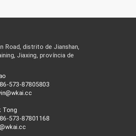
 Road, distrito de Jianshan,
ining, Jiaxing, província de
hao
086-573-87805803
win@wkai.cc
nk Tong
086-573-87801168
s@wkai.cc