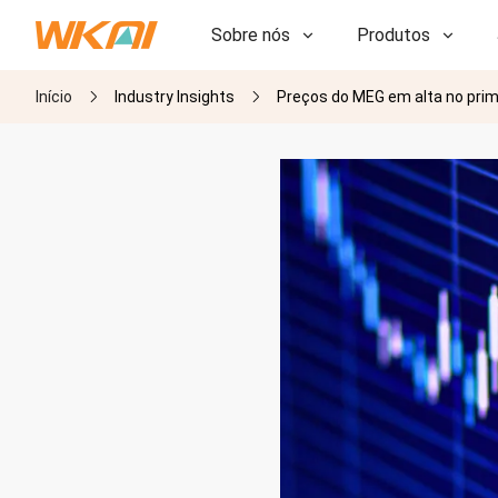
Sobre nós
Produtos
Início
Industry Insights
Preços do MEG em alta no pri
P&D
P&D
Nossa Fábrica
Nossa Fábrica
História
História
Prêmios
Prêmios
Subsidiárias
Subsidiárias