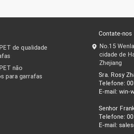
Contate-nos
No.15 Wenlan
 PET de qualidade
cidade de Ha
afas
Zhejiang
 PET não
Sra. Rosy Z
s para garrafas
Telefone: 0
E-mail: win-
Senhor Fra
Telefone: 0
E-mail: sale