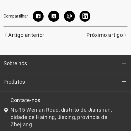
Compartilhar
Artigo anterior
Próximo artigo
Sobre nós
Quem somos
Produtos
P&D
Chips de PET de qualidade para garrafas
Contate-nos
No.15 Wenlan Road, distrito de Jianshan,
Notícias e Eventos
Chips de PET não adequados para garrafas
cidade de Haining, Jiaxing, província de
Zhejiang
política de Privacidade