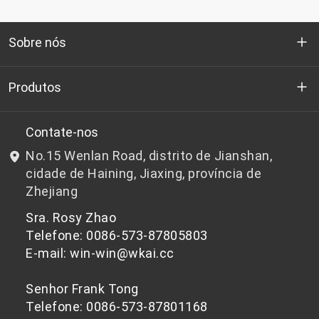
Sobre nós
Quem somos
Produtos
P&D
Chips de PET de qualidade para garrafas
Contate-nos
No.15 Wenlan Road, distrito de Jianshan,
Notícias e Eventos
Chips de PET não adequados para garrafas
cidade de Haining, Jiaxing, província de
Zhejiang
política de Privacidade
Sra. Rosy Zhao
Telefone: 0086-573-87805803
E-mail: win-win@wkai.cc
Senhor Frank Tong
Telefone: 0086-573-87801168