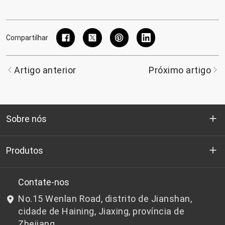
Compartilhar
Artigo anterior
Próximo artigo
Sobre nós
Quem somos
Produtos
P&D
Chips de PET de qualidade para garrafas
Contate-nos
No.15 Wenlan Road, distrito de Jianshan,
Notícias e Eventos
Chips de PET não adequados para garrafas
cidade de Haining, Jiaxing, província de
Zhejiang