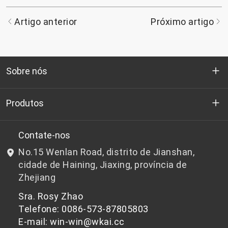
Artigo anterior
Próximo artigo
Sobre nós
Quem somos
Produtos
P&D
Chips de PET de qualidade para garrafas
Contate-nos
No.15 Wenlan Road, distrito de Jianshan,
Notícias e Eventos
Chips de PET não adequados para garrafas
cidade de Haining, Jiaxing, província de
Zhejiang
política de Privacidade
Sra. Rosy Zhao
Telefone: 0086-573-87805803
E-mail: win-win@wkai.cc