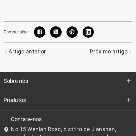
Compartilhar
Artigo anterior
Próximo artigo
Sobre nós
Quem somos
Produtos
P&D
Chips de PET de qualidade para garrafas
Contate-nos
No.15 Wenlan Road, distrito de Jianshan,
Notícias e Eventos
Chips de PET não adequados para garrafas