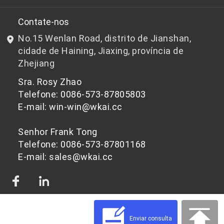
P&D
Chips de PET de qualidade para garrafas
Contate-nos
No.15 Wenlan Road, distrito de Jianshan,
Notícias e Eventos
Chips de PET não adequados para garrafas
cidade de Haining, Jiaxing, província de
Zhejiang
política de Privacidade
Sra. Rosy Zhao
Telefone: 0086-573-87805803
E-mail: win-win@wkai.cc
Senhor Frank Tong
Telefone: 0086-573-87801168
E-mail: sales@wkai.cc
Enviar consulta