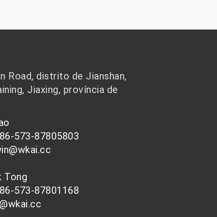
 Road, distrito de Jianshan,
ining, Jiaxing, província de
hao
086-573-87805803
win@wkai.cc
nk Tong
086-573-87801168
s@wkai.cc