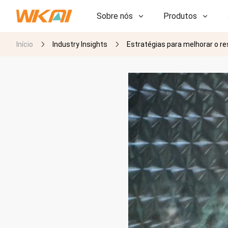
Sobre nós
Produtos
Início
Industry Insights
Estratégias para melhorar o r
P&D
P&D
Nossa Fábrica
Nossa Fábrica
História
História
Prêmios
Prêmios
Subsidiárias
Subsidiárias