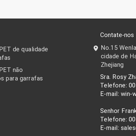
Contate-nos
No.15 Wenlan
 PET de qualidade
cidade de Ha
afas
Zhejiang
 PET não
Sra. Rosy Z
s para garrafas
Telefone: 0
E-mail: win-
Senhor Fra
Telefone: 0
E-mail: sale