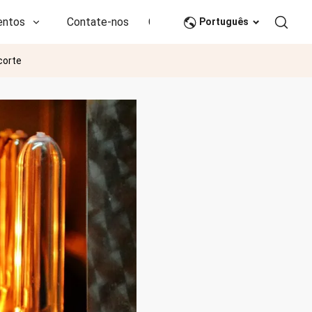
entos
Contate-nos
CN
Português
corte