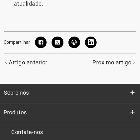
atualidade.
Compartilhar
Artigo anterior
Próximo artigo
Sobre nós
Quem somos
Produtos
P&D
Chips de PET de qualidade para garrafas
Contate-nos