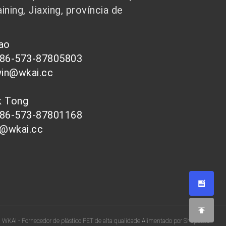
ining, Jiaxing, província de
hao
086-573-87805803
win@wkai.cc
nk Tong
086-573-87801168
s@wkai.cc
| WKAI - Fornecedor de plástico PET de alta qualidade Alimentado por Shopastro