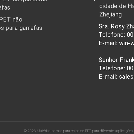
cidade de Ha
afas
Zhejiang
 PET não
Sra. Rosy Z
s para garrafas
Telefone: 0
E-mail: win-
Senhor Fra
Telefone: 0
E-mail: sale
© 2026 Matérias-primas para chips de PET para diferentes aplicações 