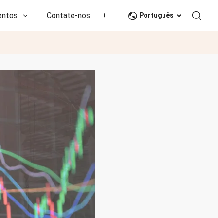
entos
Contate-nos
CN
Português