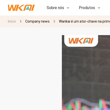
Sobre nós
Produtos
Início
Company news
Wankai é um ator-chave na prime
P&D
P&D
Nossa Fábrica
Nossa Fábrica
História
História
Prêmios
Prêmios
Subsidiárias
Subsidiárias