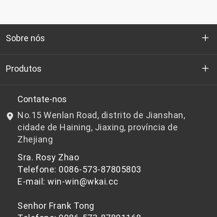
Sobre nós
Quem somos
Produtos
P&D
Chips de PET de qualidade para garrafas
Contate-nos
No.15 Wenlan Road, distrito de Jianshan,
Notícias e Eventos
Chips de PET não adequados para garrafas
cidade de Haining, Jiaxing, província de
Zhejiang
política de Privacidade
Sra. Rosy Zhao
Telefone: 0086-573-87805803
E-mail: win-win@wkai.cc
Senhor Frank Tong