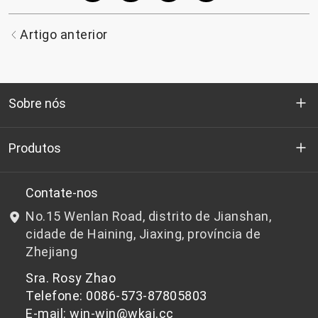
Artigo anterior
Sobre nós
Quem somos
Produtos
P&D
Chips de PET de qualidade para garrafas
Contate-nos
No.15 Wenlan Road, distrito de Jianshan,
Notícias e Eventos
Chips de PET não adequados para garrafas
cidade de Haining, Jiaxing, província de
Zhejiang
política de Privacidade
Sra. Rosy Zhao
Telefone: 0086-573-87805803
E-mail: win-win@wkai.cc