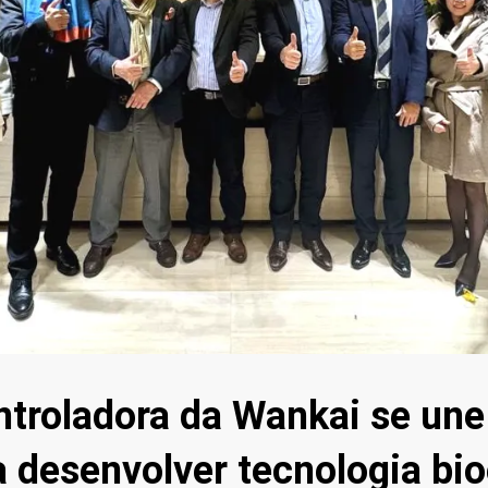
troladora da Wankai se une
a desenvolver tecnologia bi