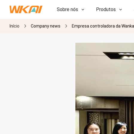
Sobre nós
Produtos
Início
Company news
Empresa controladora da Wankai
P&D
P&D
Nossa Fábrica
Nossa Fábrica
História
História
Prêmios
Prêmios
Subsidiárias
Subsidiárias