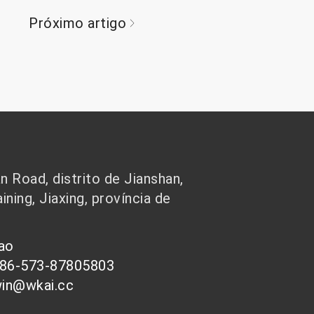
Próximo artigo
 Road, distrito de Jianshan,
ining, Jiaxing, província de
hao
086-573-87805803
win@wkai.cc