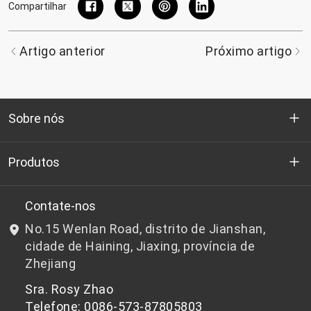
Compartilhar
Artigo anterior
Próximo artigo
Sobre nós
Quem somos
Produtos
P&D
Chips de PET de qualidade para garrafas
Contate-nos
No.15 Wenlan Road, distrito de Jianshan,
Notícias e Eventos
Chips de PET não adequados para garrafas
cidade de Haining, Jiaxing, província de
Zhejiang
política de Privacidade
Sra. Rosy Zhao
Telefone: 0086-573-87805803