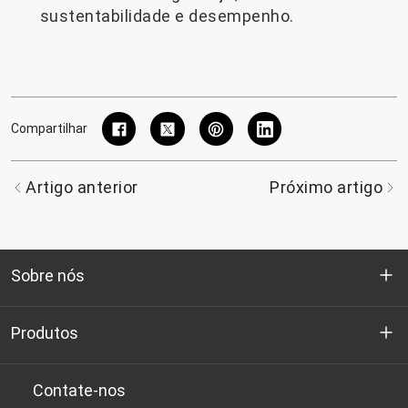
sustentabilidade e desempenho.
Compartilhar
Artigo anterior
Próximo artigo
Sobre nós
Quem somos
Produtos
P&D
Chips de PET de qualidade para garrafas
Contate-nos