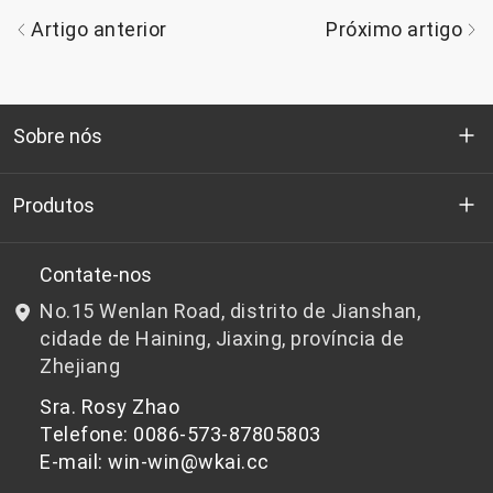
Artigo anterior
Próximo artigo
Sobre nós
Quem somos
Produtos
P&D
Chips de PET de qualidade para garrafas
Contate-nos
No.15 Wenlan Road, distrito de Jianshan,
Notícias e Eventos
Chips de PET não adequados para garrafas
cidade de Haining, Jiaxing, província de
Zhejiang
política de Privacidade
Sra. Rosy Zhao
Telefone: 0086-573-87805803
E-mail: win-win@wkai.cc