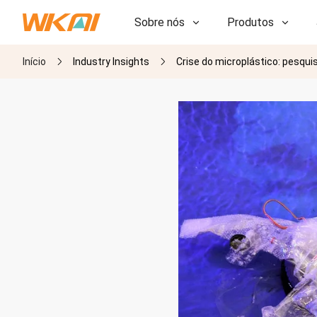
Sobre nós
Produtos
Início
Industry Insights
Crise do microplástico: pesqu
P&D
P&D
Nossa Fábrica
Nossa Fábrica
História
História
Prêmios
Prêmios
Subsidiárias
Subsidiárias