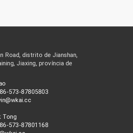
 Road, distrito de Jianshan,
ining, Jiaxing, província de
hao
086-573-87805803
win@wkai.cc
nk Tong
086-573-87801168