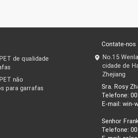
Contate-nos
No.15 Wenlan
 PET de qualidade
cidade de Ha
afas
Zhejiang
 PET não
Sra. Rosy Z
s para garrafas
Telefone: 0
E-mail: win-
Senhor Fra
Telefone: 0