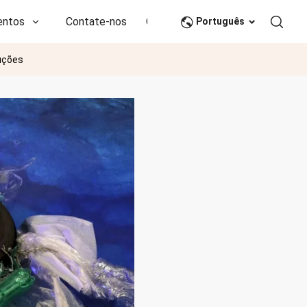
entos
Contate-nos
CN
Português
luções