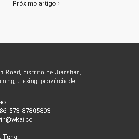
Próximo artigo
 Road, distrito de Jianshan,
ining, Jiaxing, província de
hao
086-573-87805803
win@wkai.cc
nk Tong