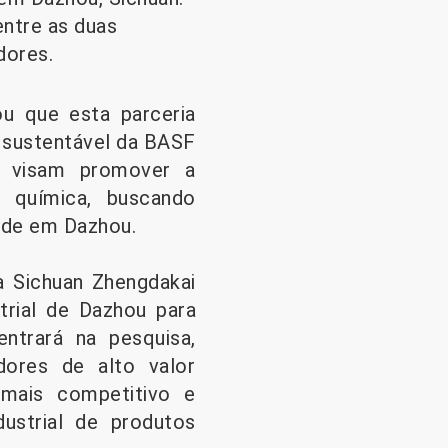
entre as duas
dores.
u que esta parceria
o sustentável da BASF
es visam promover a
 química, buscando
ade em Dazhou.
a Sichuan Zhengdakai
trial de Dazhou para
trará na pesquisa,
dores de alto valor
 mais competitivo e
dustrial de produtos