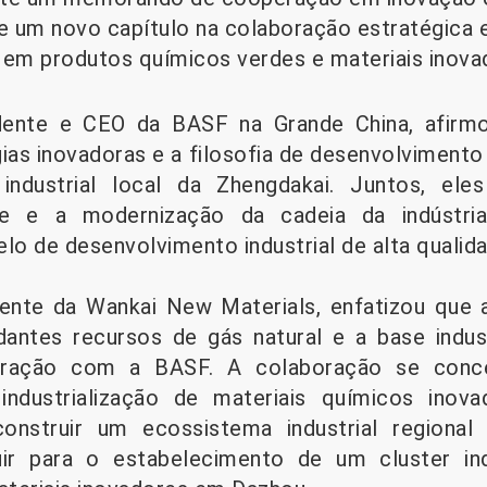
de um novo capítulo na colaboração estratégica 
em produtos químicos verdes e materiais inova
idente e CEO da BASF na Grande China, afirmo
gias inovadoras e a filosofia de desenvolviment
industrial local da Zhengdakai. Juntos, el
de e a modernização da cadeia da indústria
o de desenvolvimento industrial de alta qualid
dente da Wankai New Materials, enfatizou que 
dantes recursos de gás natural e a base indus
eração com a BASF. A colaboração se concen
industrialização de materiais químicos inova
construir um ecossistema industrial regional
buir para o estabelecimento de um cluster in