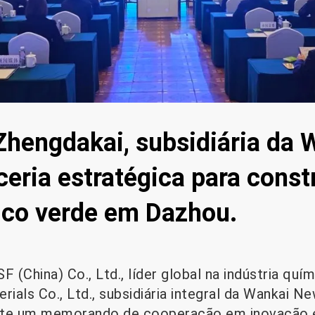
Zhengdakai, subsidiária da 
eria estratégica para const
ico verde em Dazhou.
(China) Co., Ltd., líder global na indústria quím
als Co., Ltd., subsidiária integral da Wankai Ne
nte um memorando de cooperação em inovação e