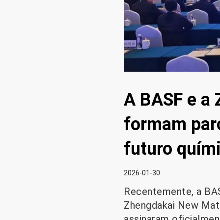
A BASF e a 
formam parc
futuro quím
2026-01-30
Recentemente, a BASF 
Zhengdakai New Materi
assinaram oficialme