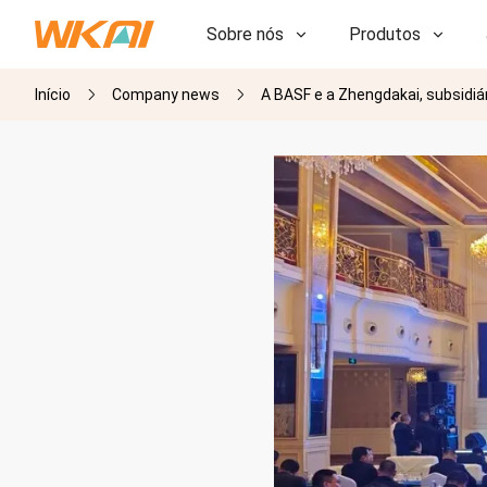
Sobre nós
Produtos
Início
Company news
A BASF e a Zhengdakai, subsidiá
P&D
P&D
Nossa Fábrica
Nossa Fábrica
História
História
Prêmios
Prêmios
Subsidiárias
Subsidiárias