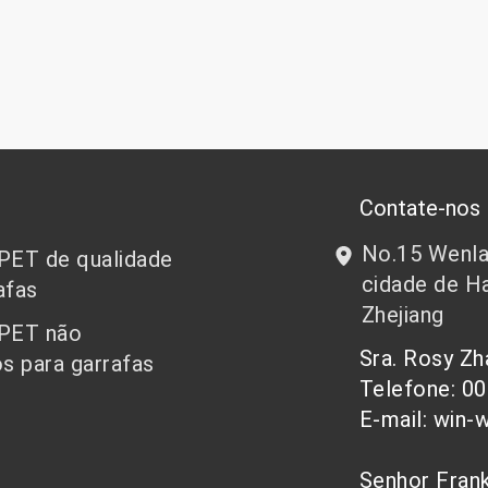
Contate-nos
No.15 Wenlan
 PET de qualidade
cidade de Ha
afas
Zhejiang
 PET não
Sra. Rosy Z
s para garrafas
Telefone: 0
E-mail: win-
Senhor Fra