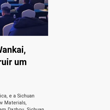
Wankai,
ruir um
ica, e a Sichuan
w Materials,
m Dazhou, Sichuan.