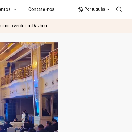
entos
Contate-nos
CN
Português
 químico verde em Dazhou.