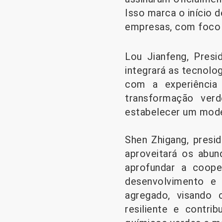
Isso marca o início 
empresas, com foco 
Lou Jianfeng, Pres
integrará as tecnolo
com a experiência 
transformação ver
estabelecer um model
Shen Zhigang, presi
aproveitará os abun
aprofundar a coop
desenvolvimento e 
agregado, visando 
resiliente e contri