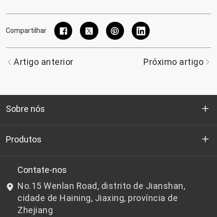
Compartilhar
Artigo anterior
Próximo artigo
Sobre nós
Quem somos
Produtos
P&D
Chips de PET de qualidade para garrafas
Contate-nos
No.15 Wenlan Road, distrito de Jianshan,
Notícias e Eventos
Chips de PET não adequados para garrafas
cidade de Haining, Jiaxing, província de
Zhejiang