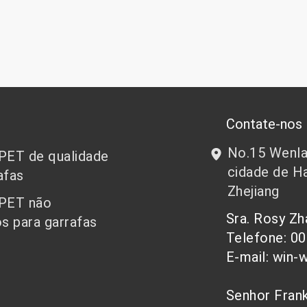
Contate-nos
No.15 Wenlan
 PET de qualidade
cidade de Ha
afas
Zhejiang
 PET não
Sra. Rosy Z
s para garrafas
Telefone: 0
E-mail: win-
Senhor Fra