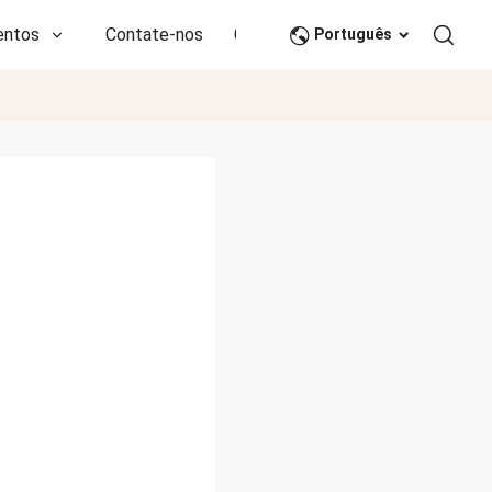
entos
Contate-nos
CN
Português