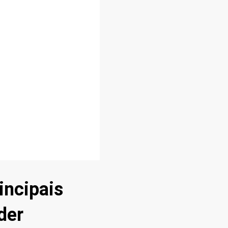
incipais
der