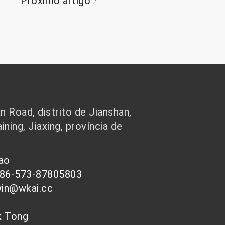
Próximo artigo
 Road, distrito de Jianshan,
ining, Jiaxing, província de
hao
086-573-87805803
win@wkai.cc
nk Tong