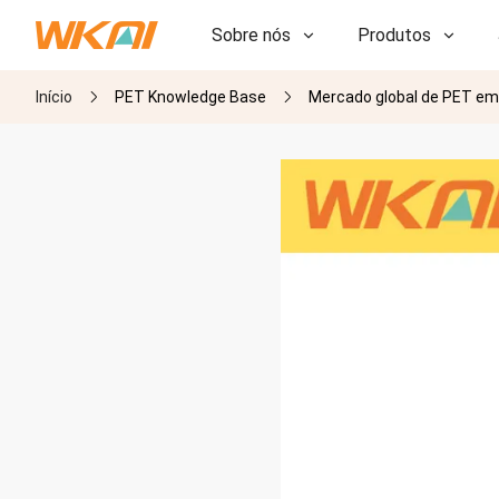
Sobre nós
Produtos
Início
PET Knowledge Base
Mercado global de PET em 
P&D
P&D
Nossa Fábrica
Nossa Fábrica
História
História
Prêmios
Prêmios
Subsidiárias
Subsidiárias