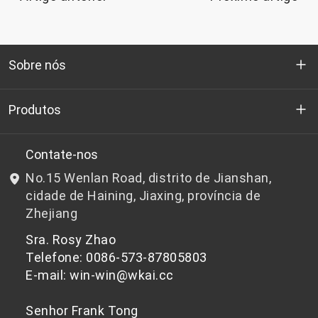
Sobre nós
Quem somos
Produtos
P&D
Chips de PET de qualidade para garrafas
Contate-nos
No.15 Wenlan Road, distrito de Jianshan,
Notícias e Eventos
Chips de PET não adequados para garrafas
cidade de Haining, Jiaxing, província de
Zhejiang
política de Privacidade
Sra. Rosy Zhao
Telefone: 0086-573-87805803
E-mail: win-win@wkai.cc
Senhor Frank Tong