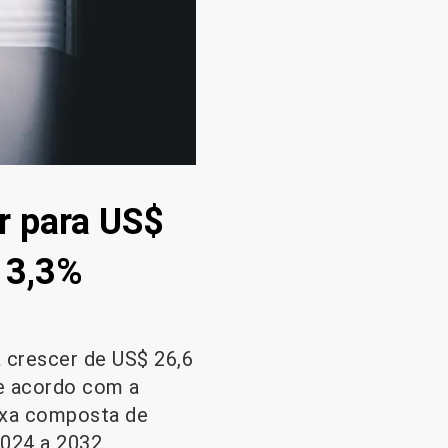
r para US$
 3,3%
á crescer de US$ 26,6
de acordo com a
axa composta de
024 a 2032.