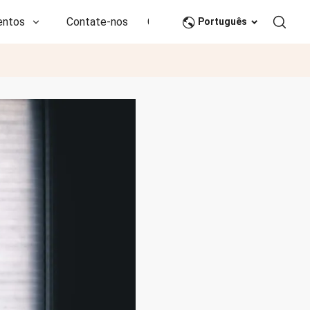
entos
Contate-nos
CN
Português