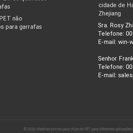
cidade de Ha
afas
Zhejiang
 PET não
Sra. Rosy Z
s para garrafas
Telefone: 0
E-mail: win-
Senhor Fra
Telefone: 0
E-mail: sale
© 2026 Matérias-primas para chips de PET para diferentes aplicações 