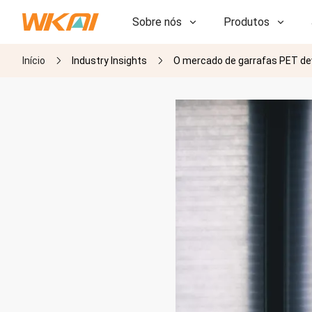
Sobre nós
Produtos
Início
Industry Insights
O mercado de garrafas PET de
P&D
P&D
Nossa Fábrica
Nossa Fábrica
História
História
Prêmios
Prêmios
Subsidiárias
Subsidiárias