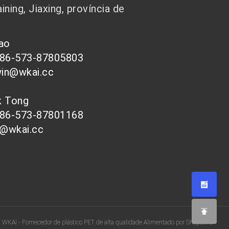
ining, Jiaxing, província de
hao
086-573-87805803
win@wkai.cc
nk Tong
086-573-87801168
s@wkai.cc
| WKAI - Fornecedor de plástico PET de alta qualidade Alimentado por Shopastro