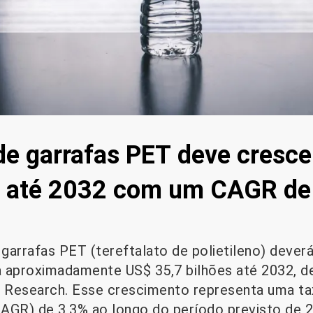
e garrafas PET deve cresce
s até 2032 com um CAGR de
garrafas PET (tereftalato de polietileno) dever
a aproximadamente US$ 35,7 bilhões até 2032, 
 Research. Esse crescimento representa uma t
AGR) de 3,3% ao longo do período previsto de 2