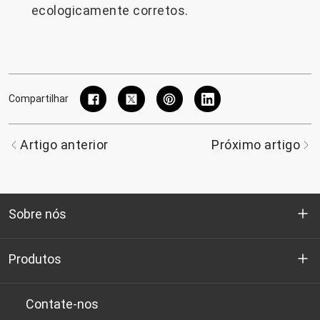
ecologicamente corretos.
Compartilhar
Artigo anterior
Próximo artigo
Sobre nós
Quem somos
Produtos
P&D
Chips de PET de qualidade para garrafas
Contate-nos