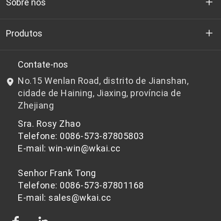
Sobre nós
Quem somos
Produtos
P&D
Chips de PET de qualidade para garrafas
Contate-nos
No.15 Wenlan Road, distrito de Jianshan,
Notícias e Eventos
Chips de PET não adequados para garrafas
cidade de Haining, Jiaxing, província de
Zhejiang
política de Privacidade
Sra. Rosy Zhao
Telefone: 0086-573-87805803
E-mail: win-win@wkai.cc
Senhor Frank Tong
Telefone: 0086-573-87801168
E-mail: sales@wkai.cc