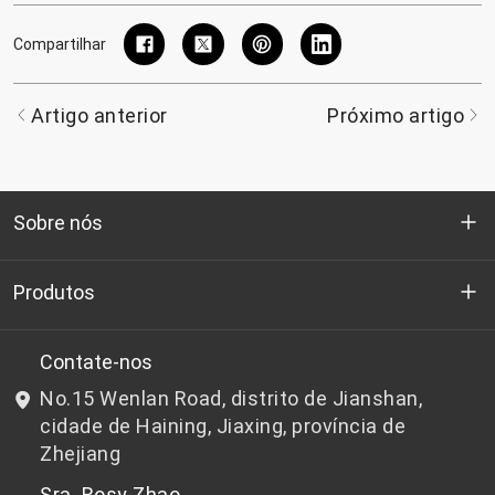
Compartilhar
Artigo anterior
Próximo artigo
Sobre nós
Quem somos
Produtos
P&D
Chips de PET de qualidade para garrafas
Contate-nos
No.15 Wenlan Road, distrito de Jianshan,
Notícias e Eventos
Chips de PET não adequados para garrafas
cidade de Haining, Jiaxing, província de
Zhejiang
política de Privacidade
Sra. Rosy Zhao