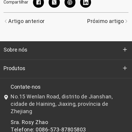
Compartilhar
Artigo anterior
Próximo artigo
Sobre nós
Quem somos
Produtos
P&D
Chips de PET de qualidade para garrafas
Contate-nos
No.15 Wenlan Road, distrito de Jianshan,
Notícias e Eventos
Chips de PET não adequados para garrafas
cidade de Haining, Jiaxing, província de
Zhejiang
política de Privacidade
Sra. Rosy Zhao
Telefone: 0086-573-87805803