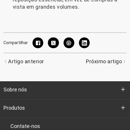
vista em grandes volumes.
Compartilhar
Artigo anterior
Próximo artigo
Sobre nós
Quem somos
Produtos
P&D
Chips de PET de qualidade para garrafas
Contate-nos