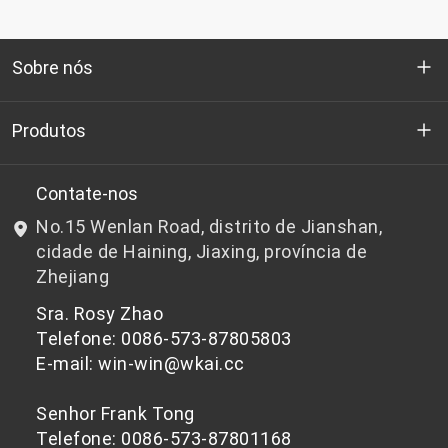
Sobre nós
Quem somos
Produtos
P&D
Chips de PET de qualidade para garrafas
Contate-nos
No.15 Wenlan Road, distrito de Jianshan,
Notícias e Eventos
Chips de PET não adequados para garrafas
cidade de Haining, Jiaxing, província de
Zhejiang
política de Privacidade
Sra. Rosy Zhao
Telefone: 0086-573-87805803
E-mail: win-win@wkai.cc
Senhor Frank Tong
Telefone: 0086-573-87801168