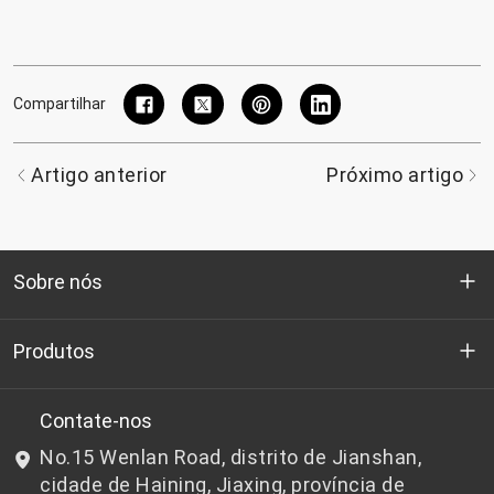
Compartilhar
Artigo anterior
Próximo artigo
Sobre nós
Quem somos
Produtos
P&D
Chips de PET de qualidade para garrafas
Contate-nos
No.15 Wenlan Road, distrito de Jianshan,
Notícias e Eventos
Chips de PET não adequados para garrafas
cidade de Haining, Jiaxing, província de