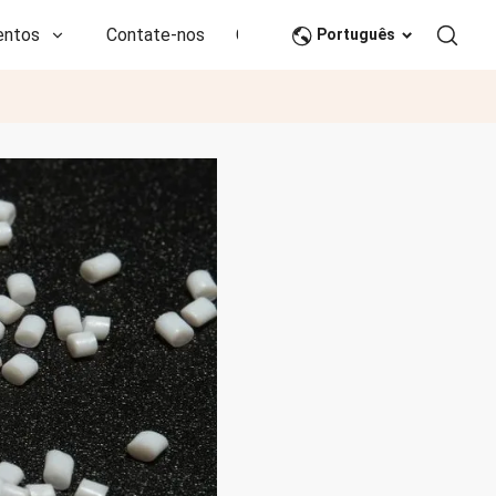
entos
Contate-nos
CN
Português