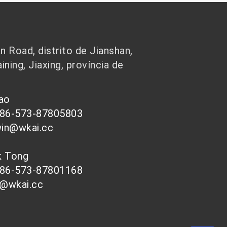
 Road, distrito de Jianshan,
ining, Jiaxing, província de
hao
086-573-87805803
win@wkai.cc
nk Tong
086-573-87801168
s@wkai.cc