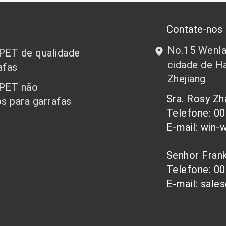
Contate-nos
No.15 Wenlan
 PET de qualidade
cidade de Ha
afas
Zhejiang
 PET não
Sra. Rosy Z
s para garrafas
Telefone: 0
E-mail: win-
Senhor Fra
Telefone: 0
E-mail: sale