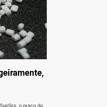
igeiramente,
SunSirs, o preço do