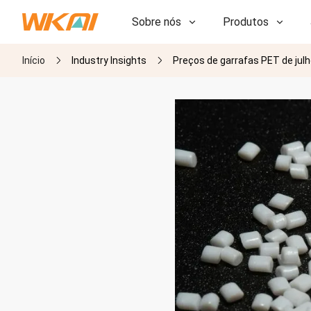
Sobre nós
Produtos
Início
Industry Insights
Preços de garrafas PET de jul
P&D
P&D
Nossa Fábrica
Nossa Fábrica
História
História
Prêmios
Prêmios
Subsidiárias
Subsidiárias