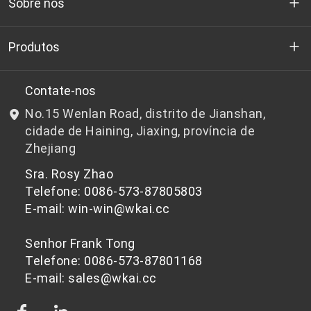
Sobre nós
Quem somos
Produtos
P&D
Chips de PET de qualidade para garrafas
Contate-nos
No.15 Wenlan Road, distrito de Jianshan,
Notícias e Eventos
Chips de PET não adequados para garrafas
cidade de Haining, Jiaxing, província de
Zhejiang
política de Privacidade
Sra. Rosy Zhao
Telefone: 0086-573-87805803
E-mail: win-win@wkai.cc
Senhor Frank Tong
Telefone: 0086-573-87801168
E-mail: sales@wkai.cc