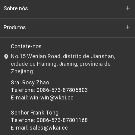
Sobre nós
Quem somos
Produtos
P&D
Chips de PET de qualidade para garrafas
Contate-nos
No.15 Wenlan Road, distrito de Jianshan,
Notícias e Eventos
Chips de PET não adequados para garrafas
cidade de Haining, Jiaxing, província de
Zhejiang
política de Privacidade
Sra. Rosy Zhao
Telefone: 0086-573-87805803
E-mail: win-win@wkai.cc
Senhor Frank Tong
Telefone: 0086-573-87801168
E-mail: sales@wkai.cc