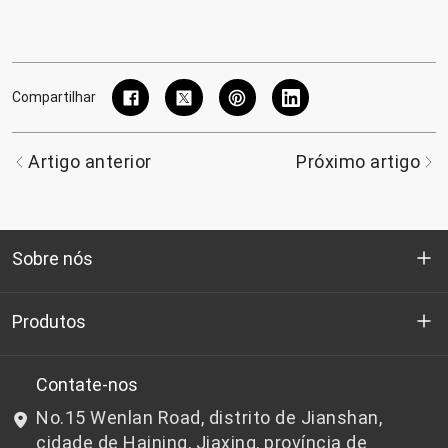
Compartilhar
Artigo anterior
Próximo artigo
Sobre nós
Quem somos
Produtos
P&D
Chips de PET de qualidade para garrafas
Contate-nos
No.15 Wenlan Road, distrito de Jianshan,
Notícias e Eventos
Chips de PET não adequados para garrafas
cidade de Haining, Jiaxing, província de