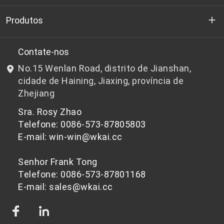
Quem somos
Produtos
P&D
Chips de PET de qualidade para garrafas
Contate-nos
No.15 Wenlan Road, distrito de Jianshan,
Notícias e Eventos
Chips de PET não adequados para garrafas
cidade de Haining, Jiaxing, província de
Zhejiang
política de Privacidade
Sra. Rosy Zhao
Telefone: 0086-573-87805803
E-mail: win-win@wkai.cc
Senhor Frank Tong
Telefone: 0086-573-87801168
E-mail: sales@wkai.cc