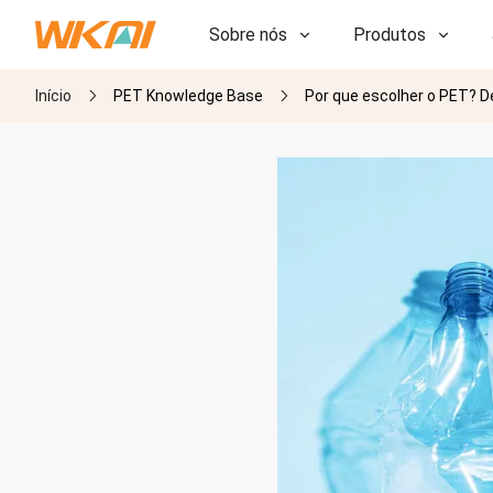
Sobre nós
Produtos
Início
PET Knowledge Base
Por que escolher o PET? D
P&D
P&D
Nossa Fábrica
Nossa Fábrica
História
História
Prêmios
Prêmios
Subsidiárias
Subsidiárias