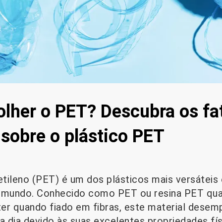
olher o PET? Descubra os fa
 sobre o plástico PET
ietileno (PET) é um dos plásticos mais versátei
o mundo. Conhecido como PET ou resina PET qu
er quando fiado em fibras, este material dese
a dia devido às suas excelentes propriedades físi