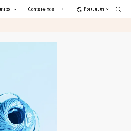
entos
Contate-nos
CN
Português